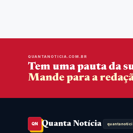
QUANTANOTICIA.COM.BR
Tem uma pauta da su
Mande para a redaçã
Quanta Notícia
QN
quantanotic