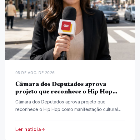
05 DE AGO. DE 2026
Câmara dos Deputados aprova
projeto que reconhece o Hip Hop
como manifestação cultural nacional
Câmara dos Deputados aprova projeto que
reconhece o Hip Hop como manifestação cultural
nacional, iniciativa do deputado Pastor Henrique
Vieira (Psol-RJ).
Ler noticia