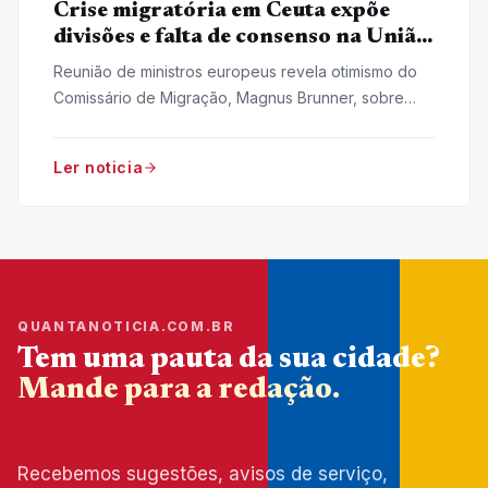
Crise migratória em Ceuta expõe
divisões e falta de consenso na União
Europeia
Reunião de ministros europeus revela otimismo do
Comissário de Migração, Magnus Brunner, sobre
Ceuta, mas fatos na fronteira e tensões internas
contradizem a visão.
Ler noticia
QUANTANOTICIA.COM.BR
Tem uma pauta da sua cidade?
Mande para a redação.
Recebemos sugestões, avisos de serviço,