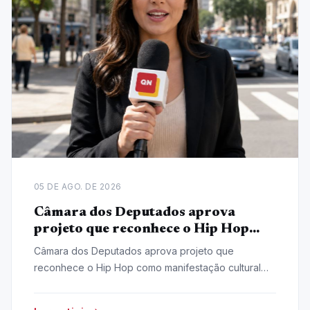
05 DE AGO. DE 2026
Câmara dos Deputados aprova
projeto que reconhece o Hip Hop
como manifestação cultural nacional
Câmara dos Deputados aprova projeto que
reconhece o Hip Hop como manifestação cultural
nacional, iniciativa do deputado Pastor Henrique
Vieira (Psol-RJ).